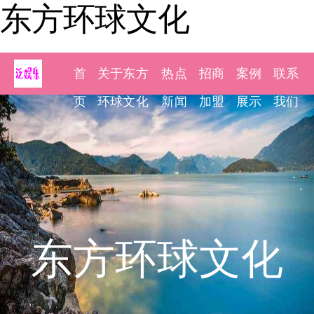
东方环球文化
首
关于东方
热点
招商
案例
联系
页
环球文化
新闻
加盟
展示
我们
东方环球文化